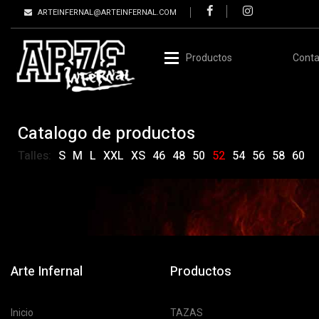
ARTEINFERNAL@ARTEINFERNAL.COM
Productos
Conta
Catalogo de productos
Talles:
S
M
L
XXL
XS
46
48
50
52
54
56
58
60
Arte Infernal
Productos
Inicio
TAZAS