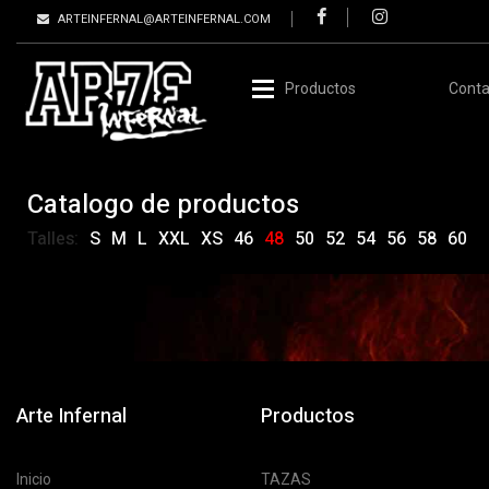
ARTEINFERNAL@ARTEINFERNAL.COM
Productos
Conta
Catalogo de productos
Talles:
S
M
L
XXL
XS
46
48
50
52
54
56
58
60
Arte Infernal
Productos
Inicio
TAZAS