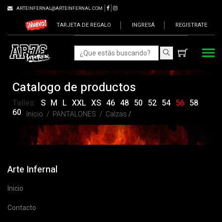
ARTEINFERNAL@ARTEINFERNAL.COM
TARJETA DE REGALO
INGRESÁ
REGISTRATE
Catalogo de productos
Talles:
S
M
L
XXL
XS
46
48
50
52
54
56
58
60
Inicio
PANTALONES
Calzas
/
Arte Infernal
Inicio
Contacto