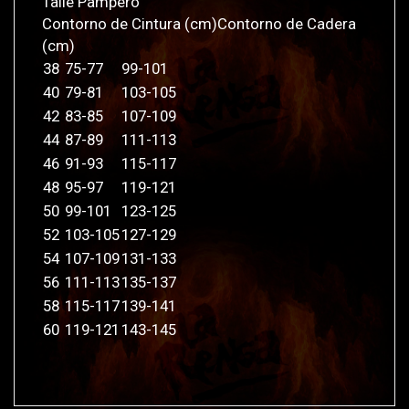
Talle Pampero
Contorno de Cintura (cm)Contorno de Cadera
(cm)
38
75-77
99-101
40
79-81
103-105
42
83-85
107-109
44
87-89
111-113
46
91-93
115-117
48
95-97
119-121
50
99-101
123-125
52
103-105
127-129
54
107-109
131-133
56
111-113
135-137
58
115-117
139-141
60
119-121
143-145